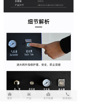
낀
뀵
낕
끅
首页
产品
关于快通
联系我们