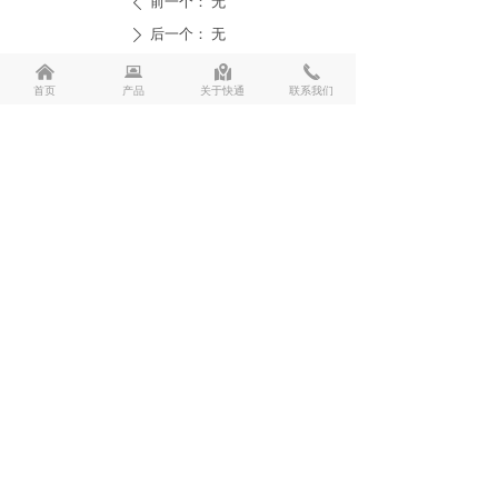
前一个：
无
ꄴ
后一个：
无
ꄲ
낀
뀵
낕
끅
首页
产品
关于快通
联系我们
400-000-9785
18226181287
管道清洗设备
管道清洗药剂
管道清洗工程
快通商学院