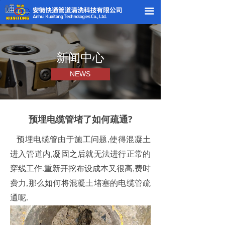
끀
新闻中心
NEWS
预埋电缆管堵了如何疏通?
预埋电缆管由于施工问题
使得混凝土
,
进入管道内
凝固之后就无法进行正常的
,
穿线工作
重新开挖布设成本又很高
费时
.
,
费力
那么如何将混凝土堵塞的电缆管疏
,
通呢
.