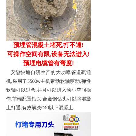
预埋管混凝土堵死
打不通
,
!
可操作空间有限
设备无法进入
,
!
预埋电缆管有弯度
!
安徽快通自研生产的大功率管道疏通
机
采用了
主机带动软轴驱动
弹性
,
5500w
,
软轴可以过弯
并且可以进入狭小空间操
,
作
前端配置钻头
合金钢钻头可以将混凝
.
,
土打通
有效解决
以下混凝土
,
C40
.