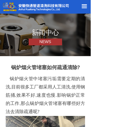
끀
新闻中心
NEWS
锅炉烟火管堵塞如何疏通清除?
锅炉烟火管中堵塞污垢需要定期的清
洗
目前很多工厂都采用人工清洗
使用钢
,
,
筋捅
效果不好
速度也慢
影响锅炉正常
,
,
.
的工作
那么锅炉烟火管堵塞有哪些好方
,
法去清除疏通呢
?