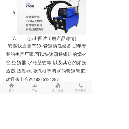
(点击图片了解产品详情)
安徽快通拥有
管道清洗设备
年专
50+
,13
业的生产厂家
可以快速疏通锅炉的烟火
,
管
空预器
水冷壁管等
以及其它的如换
,
,
,
热器
蒸发器
凝汽器等堵塞的管道管束
,
,
.
欢迎来电咨询
18226181287
낀
뀵
낕
끅
首页
产品
关于快通
联系我们
前一个：
无
ꄴ
后一个：
无
ꄲ