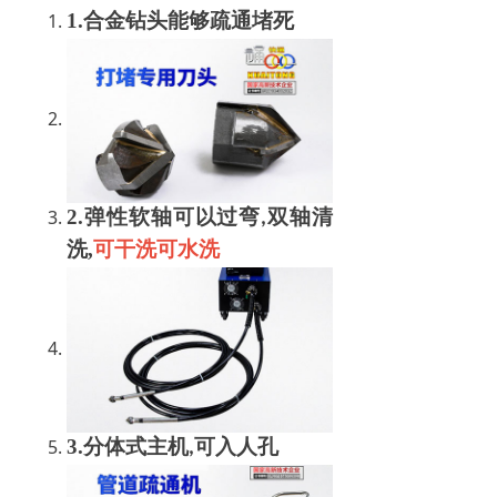
1.合金钻头能够疏通堵死
2.弹性软轴可以过弯
双轴清
,
洗,
可干洗可水洗
3.分体式主机
可入人孔
,