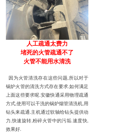
人工疏通太费力
堵死的火管疏通不了
火管不能用水清洗
因为火管清洗存在这些问题
所以对于
,
锅炉火管的清洗方式存在要求
如何满足
.
上面这些要求呢
安徽快通采用物理疏通
.
方式
使用可以干洗的锅炉烟管清洗机
用
,
,
钻头来疏通
主机通过软轴给钻头提供动
.
力
快速旋转
粉碎火管中的污垢
速度快
,
,
.
,
效果好
.